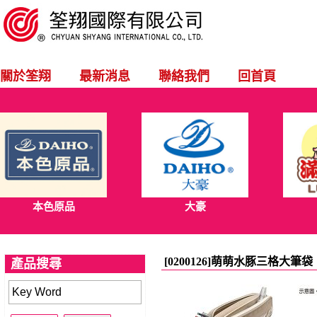
關於筌翔
最新消息
聯絡我們
回首頁
本色原品
大豪
[0200126]萌萌水豚三格大筆袋
產品搜尋