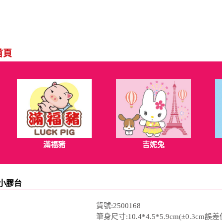
首頁
滿福豬
吉妮兔
具小膠台
貨號:2500168
筆身尺寸:10.4*4.5*5.9cm(±0.3cm誤差