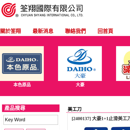
關於筌翔
最新消息
聯絡我們
回首頁
本色原品
大豪
產品搜尋
美工刀
[2400137] 大豪1+1止滑美工