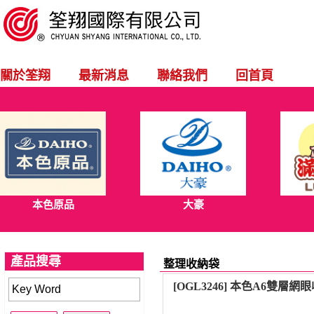
關於筌翔
最新消息
聯絡我們
回首頁
本色原品
大豪
產品搜尋
整理收納袋
[OGL3246] 本色A6雙層網